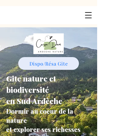
Dispo/Résa Gite
Gite nature et
biodiversité
en Sud Ardèche
Dormir au coeur de la
nature
et explorer ses richesses