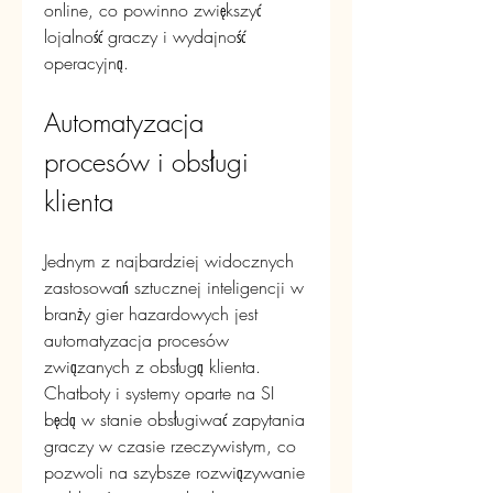
online, co powinno zwiększyć 
lojalność graczy i wydajność 
operacyjną.
Automatyzacja 
procesów i obsługi 
klienta
Jednym z najbardziej widocznych 
zastosowań sztucznej inteligencji w 
branży gier hazardowych jest 
automatyzacja procesów 
związanych z obsługą klienta. 
Chatboty i systemy oparte na SI 
będą w stanie obsługiwać zapytania 
graczy w czasie rzeczywistym, co 
pozwoli na szybsze rozwiązywanie 