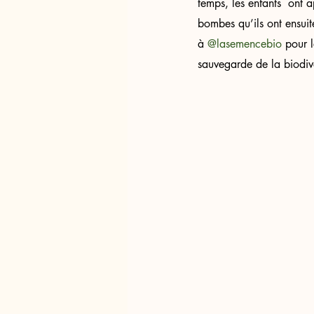
temps, les enfants  ont a
bombes qu’ils ont ensuite
à 
@lasemencebio
 pour 
sauvegarde de la biodive