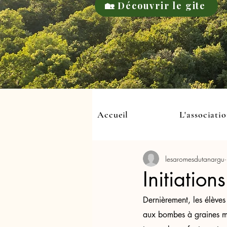
🏡 Découvrir le gite
Accueil
L'associati
lesaromesdutanargu
Initiatio
Dernièrement, les élèves 
aux bombes à graines me