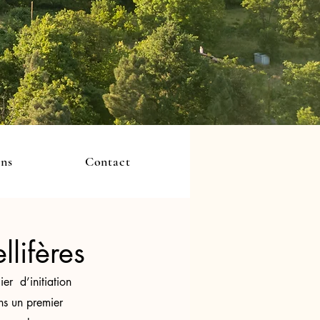
ons
Contact
lifères
r  d’initiation 
ns un premier 