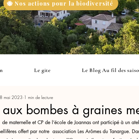
🐝 Nos actions pour la biodiversité
on
Le gite
Le Blog Au fil des sais
8 mai 2023
1 min de lecture
ns aux bombes à graines mel
 de maternelle et CP de l’école de Joannas ont participé à un atelie
llifères offert par notre  association Les Arômes du Tanargue. Da