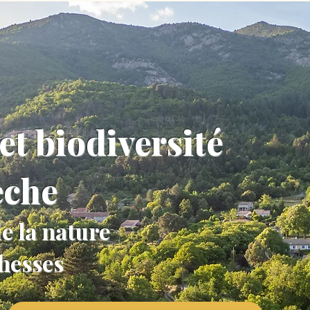
et biodiversité
èche
e la nature
chesses