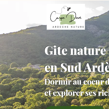
Gite nature 
en Sud Ard
Dormir au coeur d
et explorer ses ri