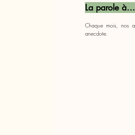
La parole à… 
Chaque mois, nos an
anecdote.