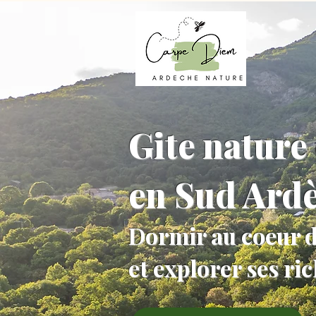
Gite nature 
en Sud Ard
Dormir au coeur d
et explorer ses ri