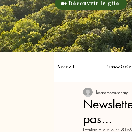
🏡 Découvrir le gite
Accueil
L'associati
lesaromesdutanargu
Newslette
pas...
Dernière mise à jour :
20 dé