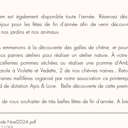
m est également disponible toute l’année. Réservez dès 
jour pour les fêtes de fin d’année afin de venir découvr
 nos jardins et nos animaux. 
s emmenons à la découverte des galles de chêne, et pourq
s paniers ateliers pour réaliser un atelier nature. À votre 
xcellentes pommes séchées ou réaliser une pomme d’Amb
arole à Violette et Vedette, 2 de nos chèvres naines…Reto
graines mellifères organisé par notre association ce printem
d de dotation Apis & Love.  Belle découverte de cette premi
 de vous souhaiter de très belles fêtes de fin d'année. A bie
nde Noel2024
.pdf
• 210KB