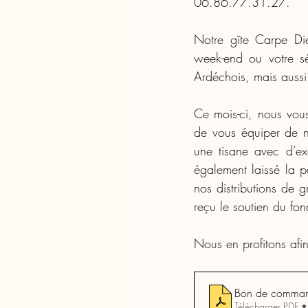
06.86.77.31.27.
Notre gîte Carpe Die
week-end ou votre sé
Ardéchois, mais aussi
Ce mois-ci, nous vou
de vous équiper de no
une tisane avec d’e
également laissé la p
nos distributions de 
reçu le soutien du fon
Nous en profitons afin
Bon de comma
Télécharger PDF 