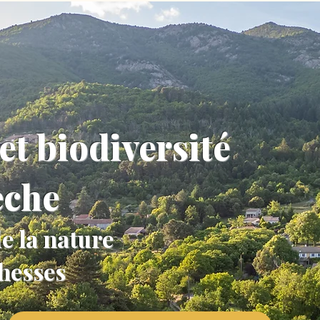
et biodiversité
èche
e la nature
chesses