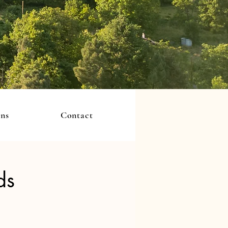
ons
Contact
ds