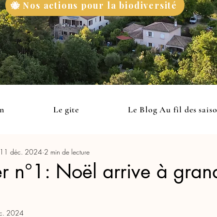
🐝 Nos actions pour la biodiversité
on
Le gite
Le Blog Au fil des sais
11 déc. 2024
2 min de lecture
r n°1: Noël arrive à gran
c. 2024