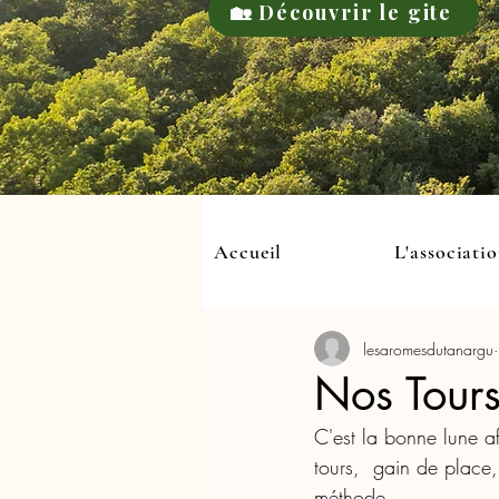
🏡 Découvrir le gite
Accueil
L'associati
lesaromesdutanargu
Nos Tour
C'est la bonne lune a
tours,  gain de place
méthode.