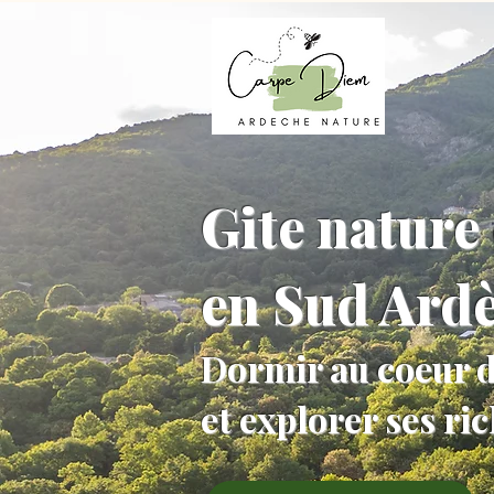
Gite nature 
en Sud Ard
Dormir au coeur d
et explorer ses ri