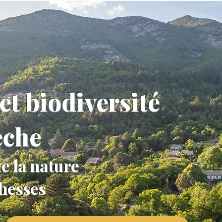
et biodiversité
èche
e la nature
chesses