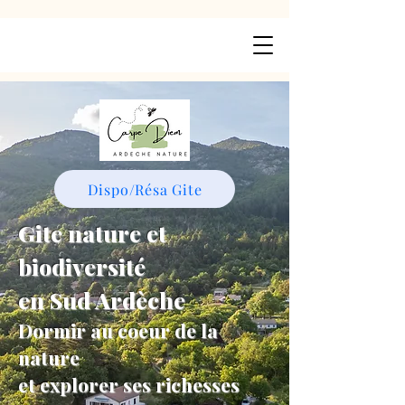
Dispo/Résa Gite
Gite nature et
biodiversité
en Sud Ardèche
Dormir au coeur de la
nature
et explorer ses richesses