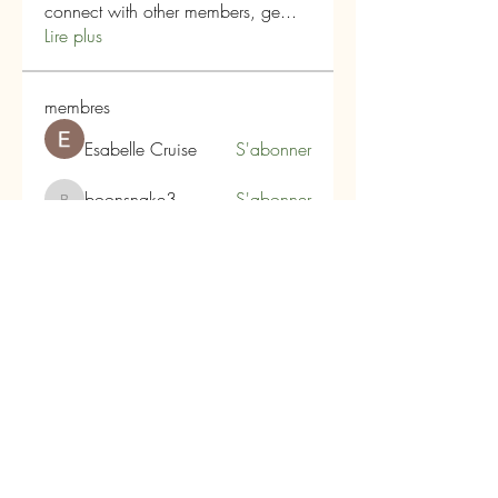
connect with other members, ge
...
Lire plus
membres
Esabelle Cruise
S'abonner
boonsnake3
S'abonner
boonsnake3
Alex Hartley
S'abonner
qiqi77246
S'abonner
qiqi77246
Infinity Market Research
S'abonner
Voir tous les membres (104)