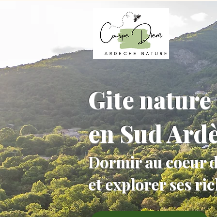
Gite nature 
en Sud Ard
Dormir au coeur d
et explorer ses ri