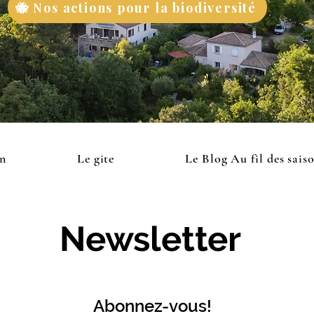
🐝 Nos actions pour la biodiversité
on
Le gite
Le Blog Au fil des sais
Newsletter
Abonnez-vous!