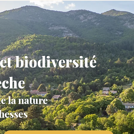
et biodiversité
èche
e la nature
chesses