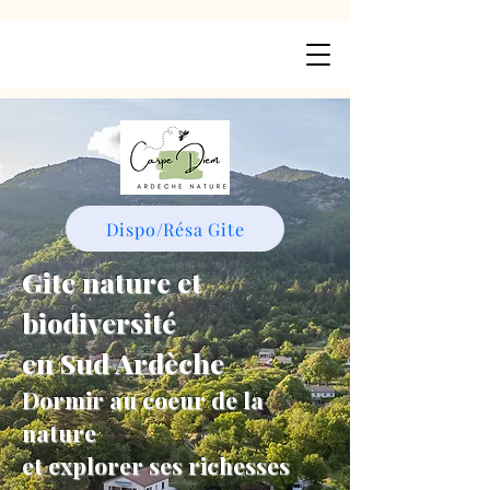
Dispo/Résa Gite
Gite nature et
biodiversité
en Sud Ardèche
Dormir au coeur de la
nature
et explorer ses richesses