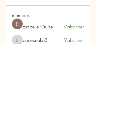
membres
Esabelle Cruise
S'abonner
boonsnake3
S'abonner
boonsnake3
Alex Hartley
S'abonner
qiqi77246
S'abonner
qiqi77246
Infinity Market Research
S'abonner
Voir tous les membres (104)
Carpe Diem
Les Arômes du Tanargue