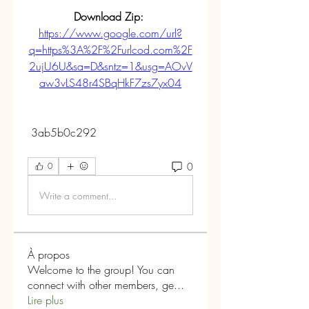
Download Zip: 
https://www.google.com/url?
q=https%3A%2F%2Furlcod.com%2F
2ujU6U&sa=D&sntz=1&usg=AOvV
aw3vLS48r4SBqHkF7zs7yx04
 3ab5b0c292
0
0
Write a comment...
À propos
Welcome to the group! You can
connect with other members, ge
...
Lire plus