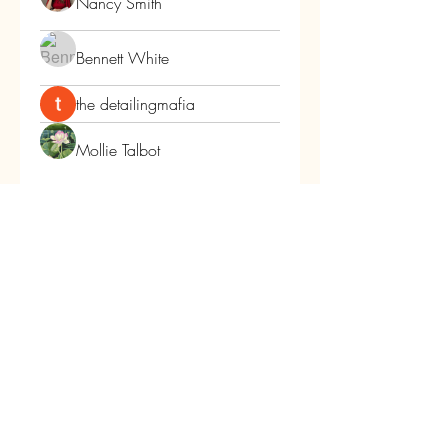
Nancy Smith
Bennett White
the detailingmafia
Mollie Talbot
Carpe Diem
Les Arômes du Tanargue
180 Impasse du Plo
07110 Joannas- Ardèche
lesaromesdutanargue@orange.fr
04.75.88.40.84
-
06 86 77 31 27