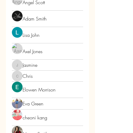
Angel Scott
Adam Smith
Lisa John
Axel Jones
Jasmine
Jasmine
Chris
Chris
Elowen Morrison
Eva Green
cheoni kang