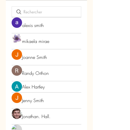
alexis smith
mikaela mirae
Joanne Smith
Randy Orthon
Alex Hartley
Jenny Smith
Jonathan. Hall.