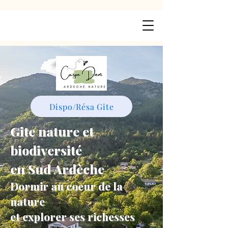
Dispo/Résa Gite
Gite nature et
biodiversité
en Sud Ardèche
Dormir au coeur de la
nature
et explorer ses richesses