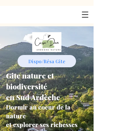
Dispo/Résa Gite
Gite nature et
biodiversité
en Sud Ardèche
Dormir au coeur de la
nature
et explorer ses richesses