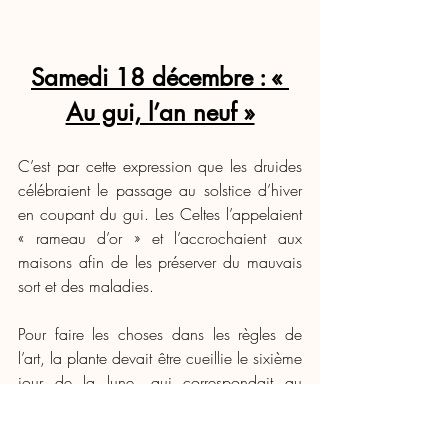
Samedi 18 décembre : « 
Au gui, l’an neuf »
C’est par cette expression que les druides 
célébraient le passage au
solstice d’hiver 
en coupant du gui. Les Celtes l’appelaient 
« rameau d’or » et l’accrochaient aux 
maisons afin de les préserver du mauvais 
sort et des maladies.
Pour faire les choses dans les règles de 
l’art, la plante devait être cueillie le sixième 
jour de la lune, qui correspondait au 
début du mois gaulois, afin de garder 
toutes ses vertus. On lui prêtait en effet le 