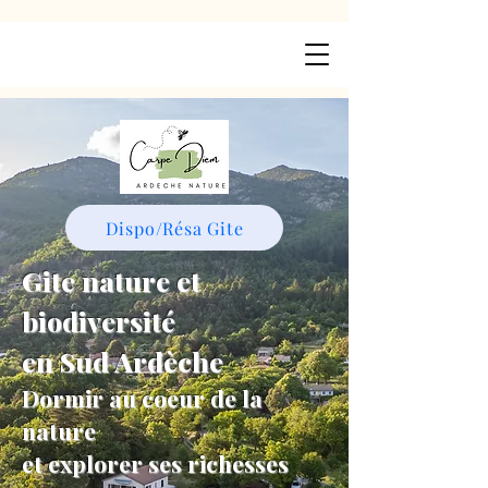
Dispo/Résa Gite
Gite nature et
biodiversité
en Sud Ardèche
Dormir au coeur de la
nature
et explorer ses richesses