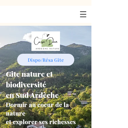
Dispo/Résa Gite
Gite nature et
biodiversité
en Sud Ardèche
Dormir au coeur de la
nature
et explorer ses richesses