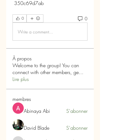
 350c69d7ab
0
0
Write a comment...
À propos
Welcome to the group! You can
connect with other members, ge
...
Lire plus
membres
Abinaya Abi
S'abonner
David Blade
S'abonner