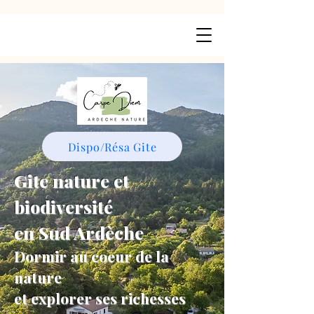
Dispo/Résa Gite
Gite nature et
biodiversité
en Sud Ardèche
Dormir au coeur de la
nature
et explorer ses richesses