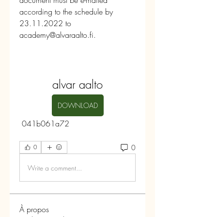
document must be e-mailed 
according to the schedule by 
23.11.2022 to 
academy@alvaraalto.fi.
alvar aalto
DOWNLOAD
 041b061a72
0
0
Write a comment...
À propos