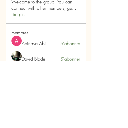
Welcome to the group! You can
connect with other members, ge
...
Lire plus
membres
Abinaya Abi
S'abonner
David Blade
S'abonner
lesaromesdutanargu
S'abonner
lesaromesdutanargu
Axel Jones
S'abonner
Angel Scott
S'abonner
Voir tous les membres (12)