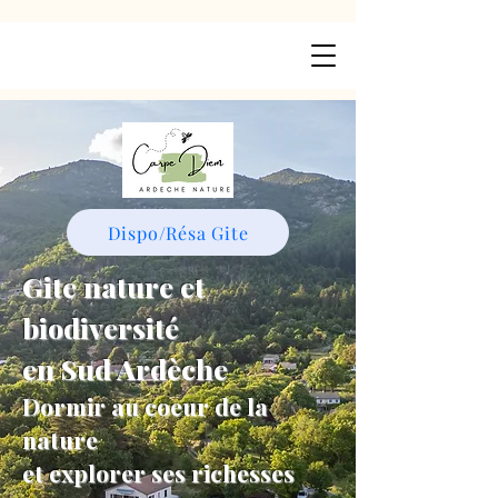
Dispo/Résa Gite
Gite nature et
biodiversité
en Sud Ardèche
Dormir au coeur de la
nature
et explorer ses richesses