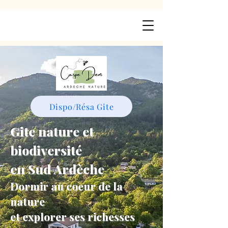
Dispo/Résa Gite
Gite nature et
biodiversité
en Sud Ardèche
Dormir au coeur de la
nature
et explorer ses richesses