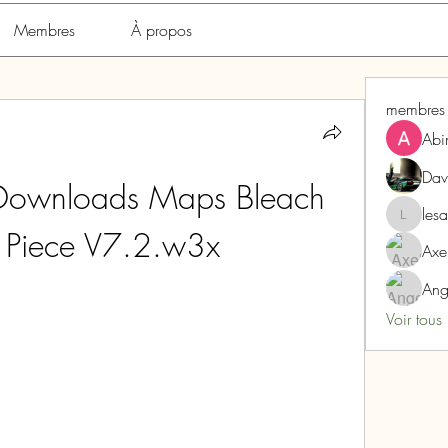
Membres
À propos
membres
Abi
Dav
 Downloads Maps Bleach 
les
lesarome
 Piece V7.2.w3x
Axe
Ang
Voir tous