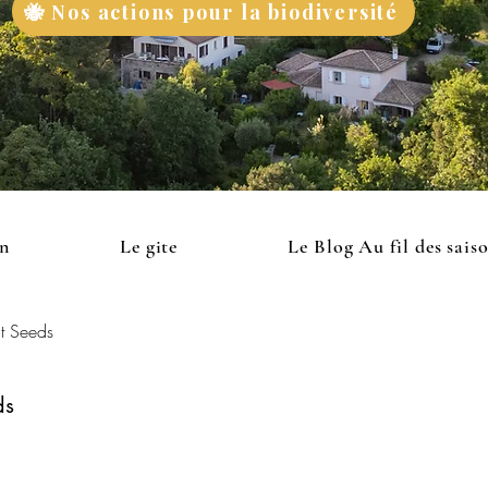
🐝 Nos actions pour la biodiversité
on
Le gite
Le Blog Au fil des sais
t Seeds
ds