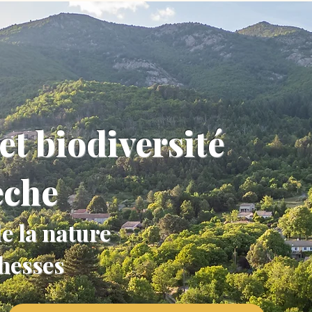
et biodiversité
èche
e la nature
chesses