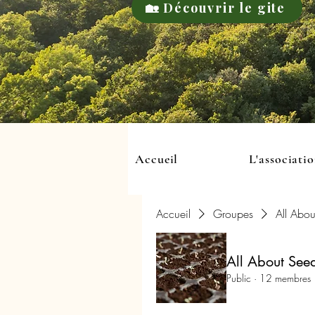
🏡 Découvrir le gite
Accueil
L'associati
Accueil
Groupes
All Abou
All About See
Public
·
12 membres