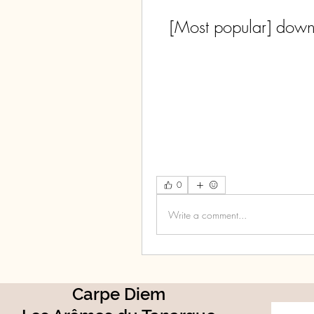
[Most popular] down
0
Write a comment...
Carpe Diem