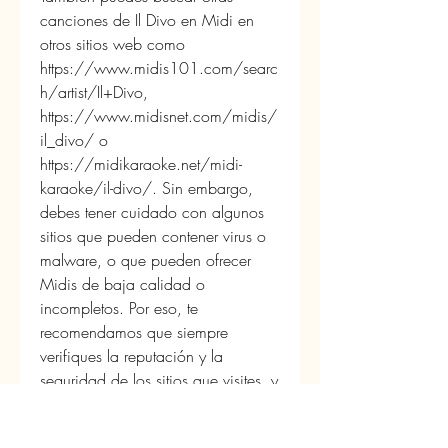
canciones de Il Divo en Midi en 
otros sitios web como 
https://www.midis101.com/searc
h/artist/Il+Divo, 
https://www.midisnet.com/midis/
il_divo/ o 
https://midikaraoke.net/midi-
karaoke/il-divo/. Sin embargo, 
debes tener cuidado con algunos 
sitios que pueden contener virus o 
malware, o que pueden ofrecer 
Midis de baja calidad o 
incompletos. Por eso, te 
recomendamos que siempre 
verifiques la reputación y la 
seguridad de los sitios que visites, y 
que uses un antivirus y un firewall 
para proteger tu computadora o 