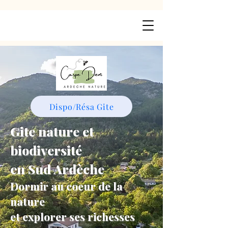
Dispo/Résa Gite
Gite nature et
biodiversité
en Sud Ardèche
Dormir au coeur de la
nature
et explorer ses richesses