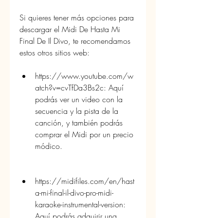
Si quieres tener más opciones para 
descargar el Midi De Hasta Mi 
Final De Il Divo, te recomendamos 
estos otros sitios web:
https://www.youtube.com/w
atch?v=cvTfDa3Bs2c: Aquí 
podrás ver un video con la 
secuencia y la pista de la 
canción, y también podrás 
comprar el Midi por un precio 
módico.
https://midifiles.com/en/hast
a-mi-final-il-divo-pro-midi-
karaoke-instrumental-version: 
Aquí podrás adquirir una 