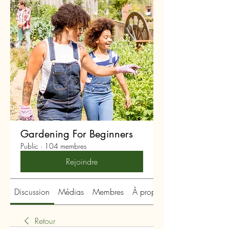
Gardening For Beginners
Public
·
104 membres
Rejoindre
Discussion
Médias
Membres
À propos
Retour