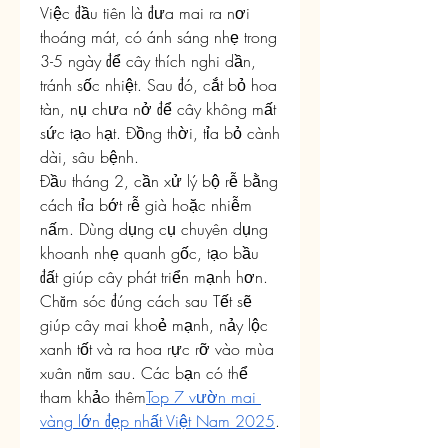
Việc đầu tiên là đưa mai ra nơi 
thoáng mát, có ánh sáng nhẹ trong 
3-5 ngày để cây thích nghi dần, 
tránh sốc nhiệt. Sau đó, cắt bỏ hoa 
tàn, nụ chưa nở để cây không mất 
sức tạo hạt. Đồng thời, tỉa bỏ cành 
dài, sâu bệnh.
Đầu tháng 2, cần xử lý bộ rễ bằng 
cách tỉa bớt rễ già hoặc nhiễm 
nấm. Dùng dụng cụ chuyên dụng 
khoanh nhẹ quanh gốc, tạo bầu 
đất giúp cây phát triển mạnh hơn.
Chăm sóc đúng cách sau Tết sẽ 
giúp cây mai khoẻ mạnh, nảy lộc 
xanh tốt và ra hoa rực rỡ vào mùa 
xuân năm sau. Các bạn có thể 
tham khảo thêm
Top 7 vườn mai 
vàng lớn đẹp nhất Việt Nam 2025
.