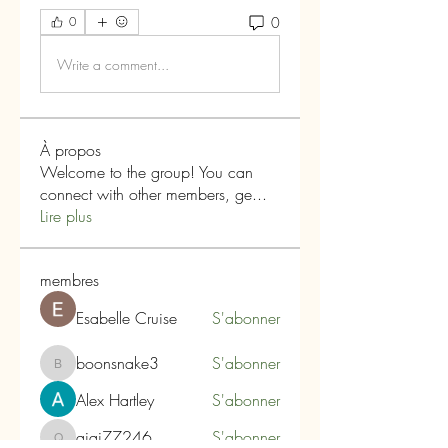
0
0
Write a comment...
À propos
Welcome to the group! You can
connect with other members, ge
...
Lire plus
membres
Esabelle Cruise
S'abonner
boonsnake3
S'abonner
boonsnake3
Alex Hartley
S'abonner
qiqi77246
S'abonner
qiqi77246