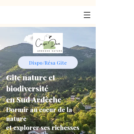
Dispo/Résa Gite
Gite nature et
biodiversité
en Sud Ardèche
Dormir au coeur de la
nature
et explorer ses richesses