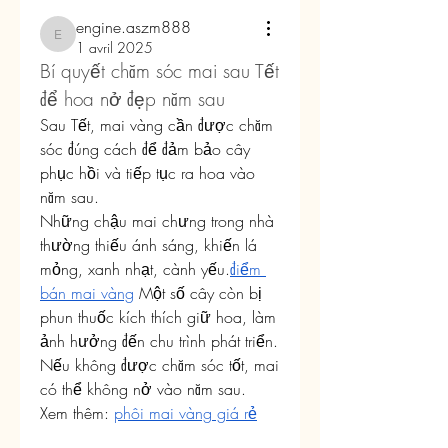
engine.aszm888
engine.aszm888
1 avril 2025
Bí quyết chăm sóc mai sau Tết 
để hoa nở đẹp năm sau
Sau Tết, mai vàng cần được chăm 
sóc đúng cách để đảm bảo cây 
phục hồi và tiếp tục ra hoa vào 
năm sau.
Những chậu mai chưng trong nhà 
thường thiếu ánh sáng, khiến lá 
mỏng, xanh nhạt, cành yếu.
điểm 
bán mai vàng
 Một số cây còn bị 
phun thuốc kích thích giữ hoa, làm 
ảnh hưởng đến chu trình phát triển. 
Nếu không được chăm sóc tốt, mai 
có thể không nở vào năm sau.
Xem thêm: 
phôi mai vàng giá rẻ