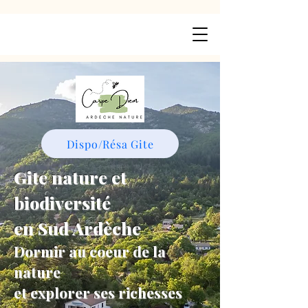
Dispo/Résa Gite
Gite nature et
biodiversité
en Sud Ardèche
Dormir au coeur de la
nature
et explorer ses richesses