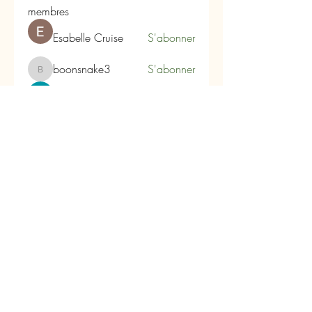
membres
Esabelle Cruise
S'abonner
boonsnake3
S'abonner
boonsnake3
Alex Hartley
S'abonner
qiqi77246
S'abonner
qiqi77246
Infinity Market Research
S'abonner
Voir tous les membres (104)
Carpe Diem
Les Arômes du Tanargue
180 Impasse du Plo