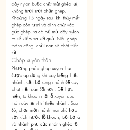
dây nylon buộc chặt mắt ghép lại, 
không tưới ướt phần ghép. 
Khoảng 15 ngày sau, khi thấy mắt 
ghép còn tươi và dính chặt vào 
gốc ghép, ta có thể mở dây nylon 
ra để kiểm tra kết quả. Nếu ghép 
thành công, chồi non sẽ phát triển 
tốt.
Ghép xuyên thân
Phương pháp ghép xuyên thân 
được áp dụng khi cây kiểng thiếu 
nhánh, cần bổ sung nhánh để cây 
phát triển cân đối hơn. Để thực 
hiện, ta khoan một lỗ xuyên qua 
thân cây tại vị trí thiếu nhánh. Sau 
đó, chọn một nhánh mai phù hợp 
với kích thước lỗ khoan, tuốt bỏ lá 
và nhánh phụ của nhánh ghép rồi 