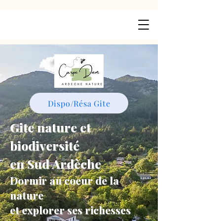
Dispo/Résa Gite
Gite nature et
biodiversité
en Sud Ardèche
Dormir au coeur de la
nature
et explorer ses richesses