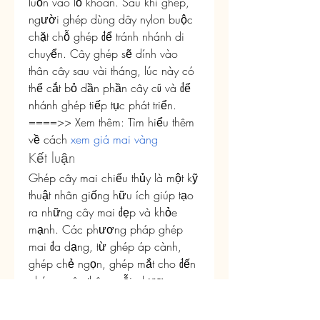
luồn vào lỗ khoan. Sau khi ghép, 
người ghép dùng dây nylon buộc 
chặt chỗ ghép để tránh nhánh di 
chuyển. Cây ghép sẽ dính vào 
thân cây sau vài tháng, lúc này có 
thể cắt bỏ dần phần cây cũ và để 
nhánh ghép tiếp tục phát triển.
====>> Xem thêm: Tìm hiểu thêm 
về cách 
xem giá mai vàng
Kết luận
Ghép cây mai chiếu thủy là một kỹ 
thuật nhân giống hữu ích giúp tạo 
ra những cây mai đẹp và khỏe 
mạnh. Các phương pháp ghép 
mai đa dạng, từ ghép áp cành, 
ghép chẻ ngọn, ghép mắt cho đến 
ghép xuyên thân, mỗi phương 
pháp đều có những ưu điểm riêng. 
Tùy vào nhu cầu và điều kiện của 