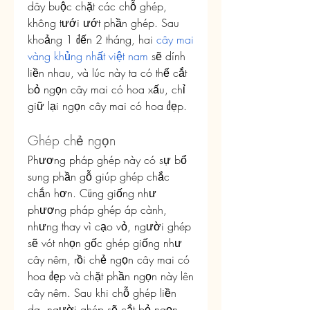
dây buộc chặt các chỗ ghép, 
không tưới ướt phần ghép. Sau 
khoảng 1 đến 2 tháng, hai 
cây mai 
vàng khủng nhất việt nam
 sẽ dính 
liền nhau, và lúc này ta có thể cắt 
bỏ ngọn cây mai có hoa xấu, chỉ 
giữ lại ngọn cây mai có hoa đẹp.
Ghép chẻ ngọn
Phương pháp ghép này có sự bổ 
sung phần gỗ giúp ghép chắc 
chắn hơn. Cũng giống như 
phương pháp ghép áp cành, 
nhưng thay vì cạo vỏ, người ghép 
sẽ vót nhọn gốc ghép giống như 
cây nêm, rồi chẻ ngọn cây mai có 
hoa đẹp và chặt phần ngọn này lên 
cây nêm. Sau khi chỗ ghép liền 
da, người ghép sẽ cắt bỏ ngọn 