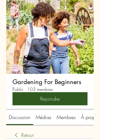
Gardening For Beginners
Public
·
103 membres
Rejoindre
Discussion
Médias
Membres
À propos
Retour