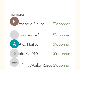
membres
Esabelle Cruise
S'abonner
boonsnake3
S'abonner
boonsnake3
Alex Hartley
S'abonner
qiqi77246
S'abonner
qiqi77246
Infinity Market Research
S'abonner
Voir tous les membres (104)
Carpe Diem