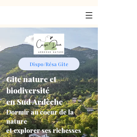
Dispo/Résa Gite
Gite nature et
biodiversité
en Sud Ardèche
Dormir au coeur de la
nature
et explorer ses richesses