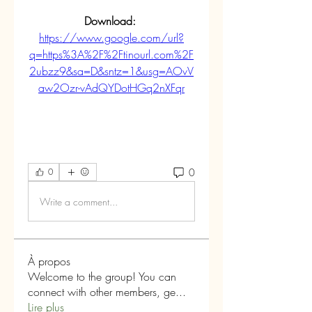
Download: 
https://www.google.com/url?
q=https%3A%2F%2Ftinourl.com%2F
2ubzz9&sa=D&sntz=1&usg=AOvV
aw2Ozr-vAdQYDotHGq2nXFqr
0
0
Write a comment...
À propos
Welcome to the group! You can
connect with other members, ge
...
Lire plus