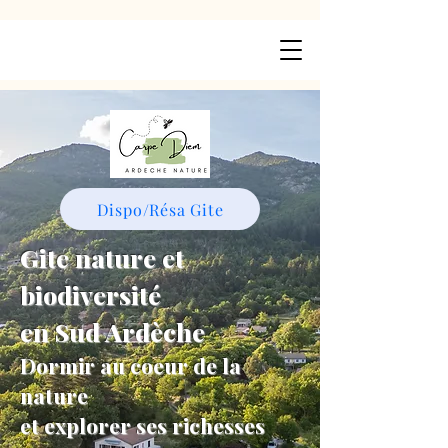
Dispo/Résa Gite
Gite nature et
biodiversité
en Sud Ardèche
Dormir au coeur de la
nature
et explorer ses richesses