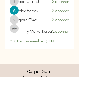
boonsnake3
S'abonner
boonsnake3
Alex Hartley
S'abonner
qiqi77246
S'abonner
qiqi77246
Infinity Market Research
S'abonner
Voir tous les membres (104)
Carpe Diem
Les Arômes du Tanargue
180 Impasse du Plo
07110 Joannas- Ardèche
lesaromesdutanargue@orange.fr
04.75.88.40.84
-
06 86 77 31 27