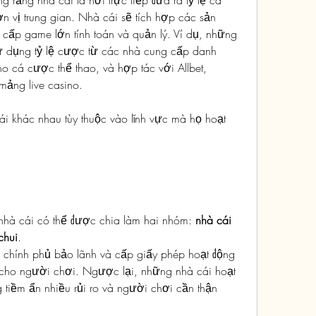
ằng nhà cái là nơi trực tiếp đưa ra tỷ lệ cá 
n vị trung gian. Nhà cái sẽ tích hợp các sản 
ấp game lớn tính toán và quản lý. Ví dụ, những 
ử dụng tỷ lệ cược từ các nhà cung cấp danh 
 cá cược thể thao, và hợp tác với Allbet, 
mảng live casino.
ái khác nhau tùy thuộc vào lĩnh vực mà họ hoạt 
 nhà cái có thể được chia làm hai nhóm: 
nhà cái 
chui
.
hính phủ bảo lãnh và cấp giấy phép hoạt động 
n cho người chơi. Ngược lại, những nhà cái hoạt 
tiềm ẩn nhiều rủi ro và người chơi cần thận 