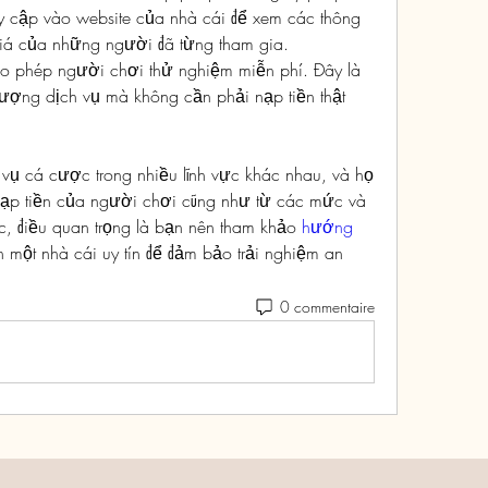
uy cập vào website của nhà cái để xem các thông 
h giá của những người đã từng tham gia.
o phép người chơi thử nghiệm miễn phí. Đây là 
ượng dịch vụ mà không cần phải nạp tiền thật 
vụ cá cược trong nhiều lĩnh vực khác nhau, và họ 
nạp tiền của người chơi cũng như từ các mức và 
c, điều quan trọng là bạn nên tham khảo 
hướng 
n một nhà cái uy tín để đảm bảo trải nghiệm an 
0 commentaire