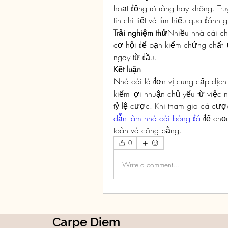
hoạt động rõ ràng hay không. Tr
tin chi tiết và tìm hiểu qua đán
Trải nghiệm thử
Nhiều nhà cái ch
cơ hội để bạn kiểm chứng chất l
ngay từ đầu.
Kết luận
Nhà cái là đơn vị cung cấp dịch 
kiếm lợi nhuận chủ yếu từ việc 
tỷ lệ cược. Khi tham gia cá cượ
dẫn làm nhà cái bóng đá
 để chọ
toàn và công bằng.
0
Write a comment...
Carpe Diem