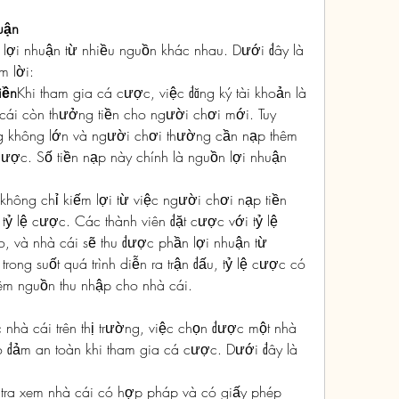
uận
lợi nhuận từ nhiều nguồn khác nhau. Dưới đây là 
m lời:
iền
Khi tham gia cá cược, việc đăng ký tài khoản là 
 cái còn thưởng tiền cho người chơi mới. Tuy 
ng không lớn và người chơi thường cần nạp thêm 
 cược. Số tiền nạp này chính là nguồn lợi nhuận 
không chỉ kiếm lợi từ việc người chơi nạp tiền 
ỷ lệ cược. Các thành viên đặt cược với tỷ lệ 
, và nhà cái sẽ thu được phần lợi nhuận từ 
ong suốt quá trình diễn ra trận đấu, tỷ lệ cược có 
thêm nguồn thu nhập cho nhà cái.
 nhà cái trên thị trường, việc chọn được một nhà 
ảo đảm an toàn khi tham gia cá cược. Dưới đây là 
tra xem nhà cái có hợp pháp và có giấy phép 