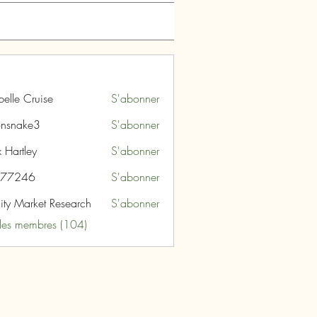
belle Cruise
S'abonner
nsnake3
S'abonner
ke3
 Hartley
S'abonner
i77246
S'abonner
46
nity Market Research
S'abonner
 les membres (104)