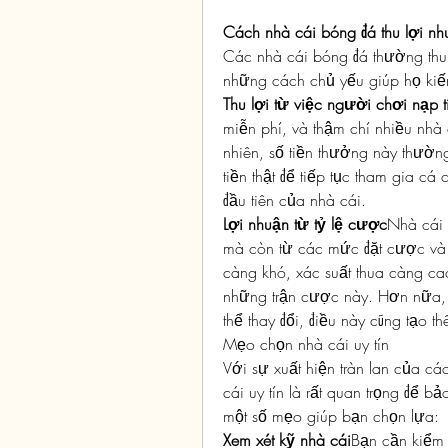
Cách nhà cái bóng đá thu lợi nh
Các nhà cái bóng đá thường thu 
những cách chủ yếu giúp họ kiế
Thu lợi từ việc người chơi nạp t
miễn phí, và thậm chí nhiều nhà
nhiên, số tiền thưởng này thườ
tiền thật để tiếp tục tham gia cá
đầu tiên của nhà cái.
Lợi nhuận từ tỷ lệ cược
Nhà cái 
mà còn từ các mức đặt cược và t
càng khó, xác suất thua càng cao
những trận cược này. Hơn nữa, tr
thể thay đổi, điều này cũng tạo 
Mẹo chọn nhà cái uy tín
Với sự xuất hiện tràn lan của các
cái uy tín là rất quan trọng để b
một số mẹo giúp bạn chọn lựa:
Xem xét kỹ nhà cái
Bạn cần kiểm 