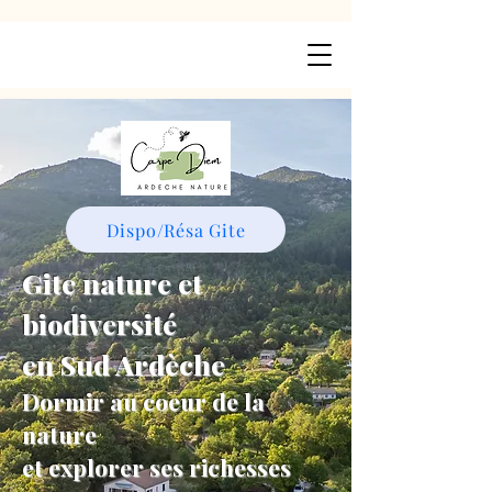
Dispo/Résa Gite
Gite nature et
biodiversité
en Sud Ardèche
Dormir au coeur de la
nature
et explorer ses richesses