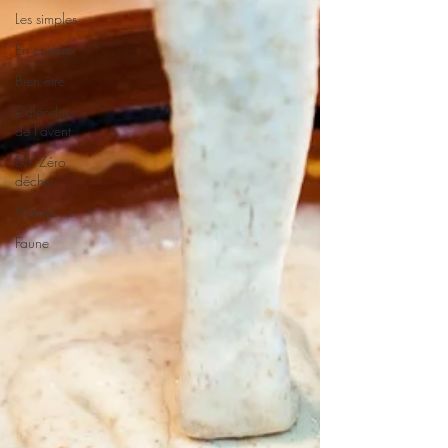
Les simples
En cuisine
Bien être
Calendrier
de l'avent
DIY Zéro
déchet
Nature
Faune