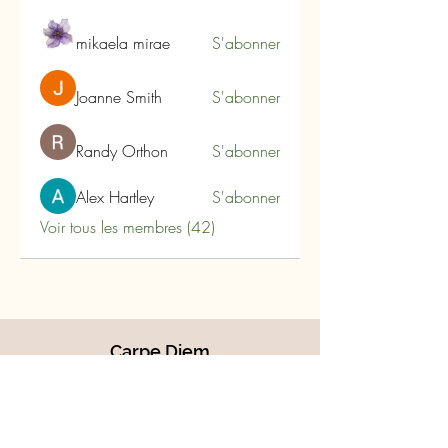
mikaela mirae
S'abonner
Joanne Smith
S'abonner
Randy Orthon
S'abonner
Alex Hartley
S'abonner
Voir tous les membres (42)
Carpe Diem
Les Arômes du Tanargue
180 Impasse du Plo
07110 Joannas- Ardèche