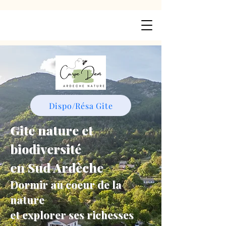
Dispo/Résa Gite
Gite nature et
biodiversité
en Sud Ardèche
Dormir au coeur de la
nature
et explorer ses richesses