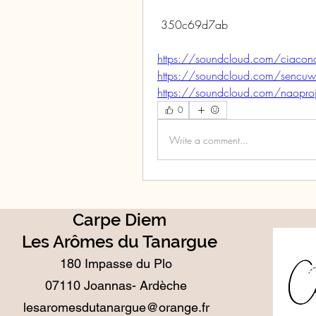
 350c69d7ab
https://soundcloud.com/ciacono
https://soundcloud.com/sencuwr
https://soundcloud.com/naoproje
0
Write a comment...
Carpe Diem
Les Arômes du Tanargue
180 Impasse du Plo
07110 Joannas- Ardèche
lesaromesdutanargue@orange.fr