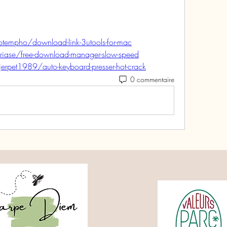
tempho/download-link-3utools-for-mac
iase/free-download-manager-slow-speed
rpet1989/auto-keyboard-presser-hot-crack
0 commentaire