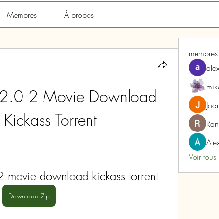
Membres
À propos
membres
alex
mik
2.0 2 Movie Download 
Joa
 Kickass Torrent
Ran
Alex
Voir tous
 movie download kickass torrent
Download Zip