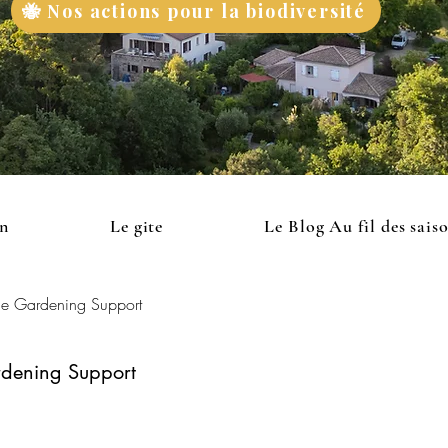
🐝 Nos actions pour la biodiversité
on
Le gite
Le Blog Au fil des sais
le Gardening Support
rdening Support