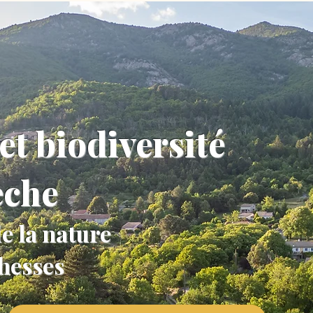
et biodiversité
èche
e la nature
chesses