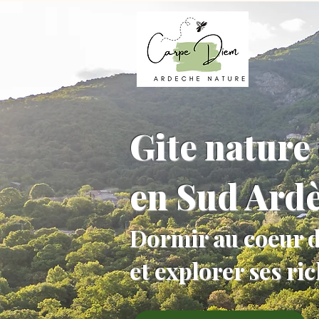
Gite nature 
en Sud Ard
Dormir au coeur d
et explorer ses ri