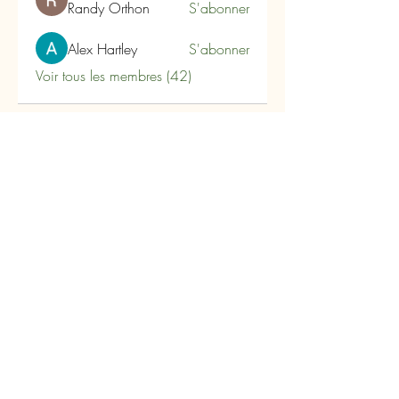
Randy Orthon
S'abonner
Alex Hartley
S'abonner
Voir tous les membres (42)
Carpe Diem
Les Arômes du Tanargue
180 Impasse du Plo
07110 Joannas- Ardèche
lesaromesdutanargue@orange.fr
04.75.88.40.84
-
06 86 77 31 27
Nous contacter
Retrouvez nous sur