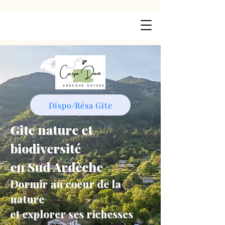
Dispo/Résa Gite
Gite nature et
biodiversité
en Sud Ardèche
Dormir au coeur de la
nature
et explorer ses richesses