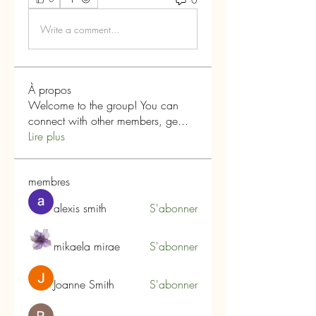
Write a comment...
À propos
Welcome to the group! You can
connect with other members, ge
...
Lire plus
membres
alexis smith
S'abonner
mikaela mirae
S'abonner
Joanne Smith
S'abonner