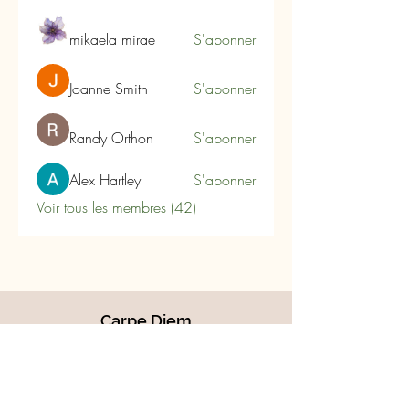
mikaela mirae
S'abonner
Joanne Smith
S'abonner
Randy Orthon
S'abonner
Alex Hartley
S'abonner
Voir tous les membres (42)
Carpe Diem
Les Arômes du Tanargue
180 Impasse du Plo
07110 Joannas- Ardèche