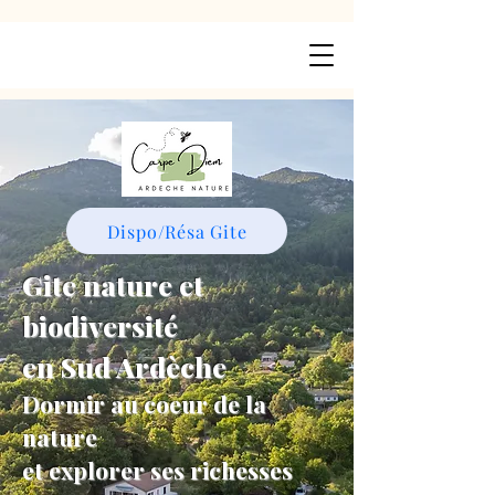
Dispo/Résa Gite
Gite nature et
biodiversité
en Sud Ardèche
Dormir au coeur de la
nature
et explorer ses richesses